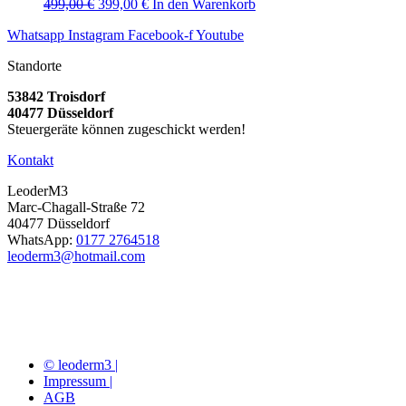
Ursprünglicher
Aktueller
499,00
€
399,00
€
In den Warenkorb
Preis
Preis
Whatsapp
Instagram
Facebook-f
Youtube
war:
ist:
499,00 €
399,00 €.
Standorte
53842 Troisdorf
40477 Düsseldorf
Steuergeräte können zugeschickt werden!
Kontakt
LeoderM3
Marc-Chagall-Straße 72
40477 Düsseldorf
WhatsApp:
0177 2764518
leoderm3@hotmail.com
© leoderm3 |
Impressum |
AGB