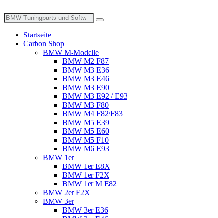
Zum
Inhalt
Suche
wechseln
nach:
Startseite
Carbon Shop
BMW M-Modelle
BMW M2 F87
BMW M3 E36
BMW M3 E46
BMW M3 E90
BMW M3 E92 / E93
BMW M3 F80
BMW M4 F82/F83
BMW M5 E39
BMW M5 E60
BMW M5 F10
BMW M6 E93
BMW 1er
BMW 1er E8X
BMW 1er F2X
BMW 1er M E82
BMW 2er F2X
BMW 3er
BMW 3er E36