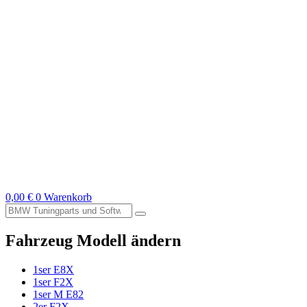
0,00
€
0
Warenkorb
Suche
nach:
Fahrzeug Modell ändern
1ser E8X
1ser F2X
1ser M E82
2er F2X