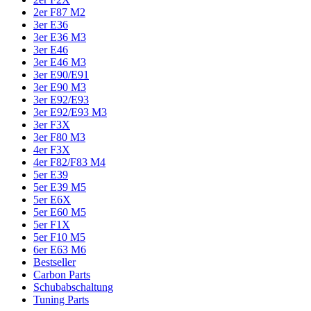
2er F87 M2
3er E36
3er E36 M3
3er E46
3er E46 M3
3er E90/E91
3er E90 M3
3er E92/E93
3er E92/E93 M3
3er F3X
3er F80 M3
4er F3X
4er F82/F83 M4
5er E39
5er E39 M5
5er E6X
5er E60 M5
5er F1X
5er F10 M5
6er E63 M6
Bestseller
Carbon Parts
Schubabschaltung
Tuning Parts