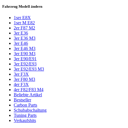
Fahrzeug Modell ändern
1ser E8X
1ser M E82
2er F87 M2
3er E36
3er E36 M3
3er E46
3er E46 M3
3er E90 M3
3er E90/E91
3er E92/E93
3er E92/E93 M3
3er F3X
3er F80 M3
4er F3X
4er F82/F83 M4
Beliebte Artikel
Bestseller
Carbon Parts
Schubabschaltung
Tuning Parts
Verkaufshits​