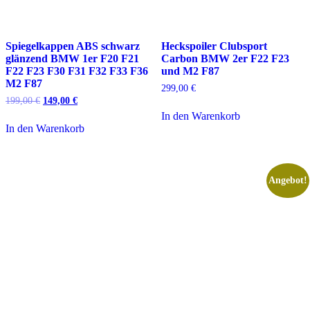
Spiegelkappen ABS schwarz
Heckspoiler Clubsport
glänzend BMW 1er F20 F21
Carbon BMW 2er F22 F23
F22 F23 F30 F31 F32 F33 F36
und M2 F87
M2 F87
299,00
€
Ursprünglicher
Aktueller
199,00
€
149,00
€
Preis
Preis
In den Warenkorb
war:
ist:
In den Warenkorb
199,00 €
149,00 €.
Angebot!