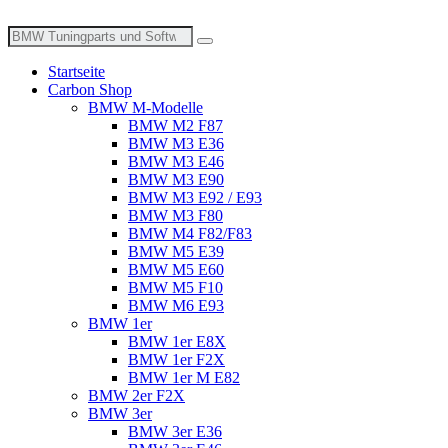
Zum
Inhalt
Suche
wechseln
nach:
Startseite
Carbon Shop
BMW M-Modelle
BMW M2 F87
BMW M3 E36
BMW M3 E46
BMW M3 E90
BMW M3 E92 / E93
BMW M3 F80
BMW M4 F82/F83
BMW M5 E39
BMW M5 E60
BMW M5 F10
BMW M6 E93
BMW 1er
BMW 1er E8X
BMW 1er F2X
BMW 1er M E82
BMW 2er F2X
BMW 3er
BMW 3er E36