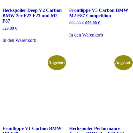
Heckspoiler Deep V2 Carbon
Frontlippe V5 Carbon BMW
BMW 2er F22 F23 und M2
M2 F87 Competition
F87
Ursprünglicher
Aktueller
699,00
€
659,00
€
Preis
Preis
329,00
€
war:
ist:
In den Warenkorb
699,00 €
659,00 €.
In den Warenkorb
Angebot!
Angebot!
Frontlippe V1 Carbon BMW
Heckspoiler Performance