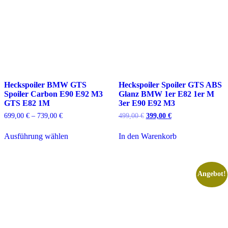
Heckspoiler BMW GTS
Heckspoiler Spoiler GTS ABS
Spoiler Carbon E90 E92 M3
Glanz BMW 1er E82 1er M
GTS E82 1M
3er E90 E92 M3
Preisspanne:
Ursprünglicher
Aktueller
699,00
€
–
739,00
€
499,00
€
399,00
€
699,00 €
Preis
Preis
Dieses
bis
war:
ist:
Ausführung wählen
In den Warenkorb
Produkt
739,00 €
499,00 €
399,00 €.
weist
mehrere
Varianten
auf.
Angebot!
Die
Optionen
können
auf
der