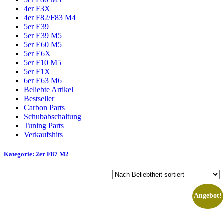
4er F3X
4er F82/F83 M4
5er E39
5er E39 M5
5er E60 M5
5er E6X
5er F10 M5
5er F1X
6er E63 M6
Beliebte Artikel
Bestseller
Carbon Parts
Schubabschaltung
Tuning Parts
Verkaufshits​
Kategorie: 2er F87 M2
Angebot!