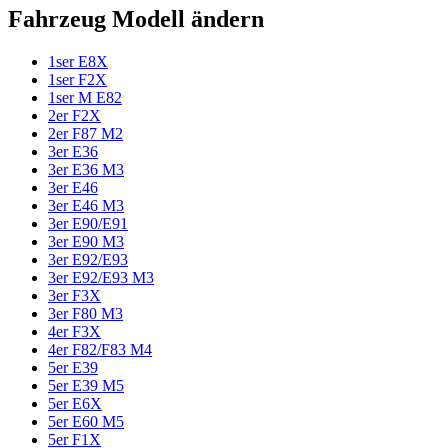
Fahrzeug Modell ändern
1ser E8X
1ser F2X
1ser M E82
2er F2X
2er F87 M2
3er E36
3er E36 M3
3er E46
3er E46 M3
3er E90/E91
3er E90 M3
3er E92/E93
3er E92/E93 M3
3er F3X
3er F80 M3
4er F3X
4er F82/F83 M4
5er E39
5er E39 M5
5er E6X
5er E60 M5
5er F1X