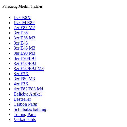
Fahrzeug Modell ändern
1ser E8X
1ser M E82
2er F87 M2
3er E36
3er E36 M3
3er E46
3er E46 M3
3er E90 M3
3er E90/E91
3er E92/E93
3er E92/E93 M3
3er F3X
3er F80 M3
4er F3X
4er F82/F83 M4
Beliebte Artikel
Bestseller
Carbon Parts
Schubabschaltung
Tuning Parts
Verkaufshits​