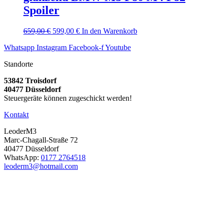
Spoiler
Ursprünglicher
Aktueller
659,00
€
599,00
€
In den Warenkorb
Preis
Preis
Whatsapp
Instagram
Facebook-f
Youtube
war:
ist:
659,00 €
599,00 €.
Standorte
53842 Troisdorf
40477 Düsseldorf
Steuergeräte können zugeschickt werden!
Kontakt
LeoderM3
Marc-Chagall-Straße 72
40477 Düsseldorf
WhatsApp:
0177 2764518
leoderm3@hotmail.com