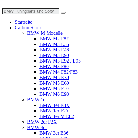
Zum
Inhalt
Suche
wechseln
nach:
Startseite
Carbon Shop
BMW M-Modelle
BMW M2 F87
BMW M3 E36
BMW M3 E46
BMW M3 E90
BMW M3 E92 / E93
BMW M3 F80
BMW M4 F82/F83
BMW M5 E39
BMW M5 E60
BMW M5 F10
BMW M6 E93
BMW 1er
BMW 1er E8X
BMW 1er F2X
BMW 1er M E82
BMW 2er F2X
BMW 3er
BMW 3er E36