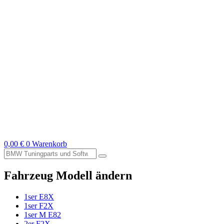
0,00
€
0
Warenkorb
Suche
nach:
Fahrzeug Modell ändern
1ser E8X
1ser F2X
1ser M E82
2er F2X