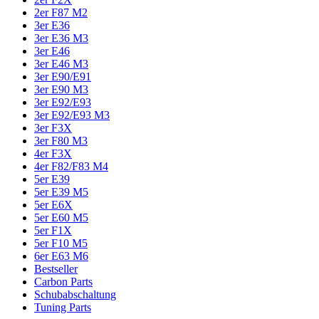
2er F87 M2
3er E36
3er E36 M3
3er E46
3er E46 M3
3er E90/E91
3er E90 M3
3er E92/E93
3er E92/E93 M3
3er F3X
3er F80 M3
4er F3X
4er F82/F83 M4
5er E39
5er E39 M5
5er E6X
5er E60 M5
5er F1X
5er F10 M5
6er E63 M6
Bestseller
Carbon Parts
Schubabschaltung
Tuning Parts