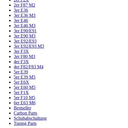
2er F87 M2
3er E36
3er E36 M3
3er E46
3er E46 M3
3er E90/E91
3er E90 M3
3er E92/E93
3er E92/E93 M3
3er F3X
3er F80 M3
4er F3X
4er F82/F83 M4
5er E39
5er E39 M5
5er E6X
5er E60 M5
5er F1X
5er F10 M5
6er E63 M6
Bestseller
Carbon Parts
Schubabschaltung
Tuning Parts