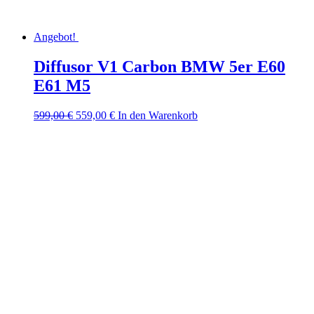
Angebot!
Diffusor V1 Carbon BMW 5er E60
E61 M5
Ursprünglicher
Aktueller
599,00
€
559,00
€
In den Warenkorb
Preis
Preis
war:
ist:
599,00 €
559,00 €.