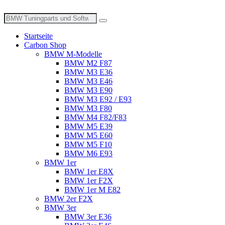
Zum
Inhalt
Suche
wechseln
nach:
Startseite
Carbon Shop
BMW M-Modelle
BMW M2 F87
BMW M3 E36
BMW M3 E46
BMW M3 E90
BMW M3 E92 / E93
BMW M3 F80
BMW M4 F82/F83
BMW M5 E39
BMW M5 E60
BMW M5 F10
BMW M6 E93
BMW 1er
BMW 1er E8X
BMW 1er F2X
BMW 1er M E82
BMW 2er F2X
BMW 3er
BMW 3er E36