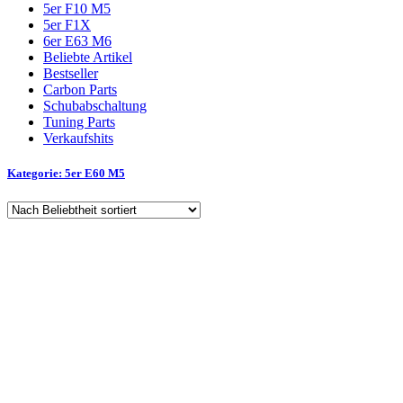
5er F10 M5
5er F1X
6er E63 M6
Beliebte Artikel
Bestseller
Carbon Parts
Schubabschaltung
Tuning Parts
Verkaufshits​
Kategorie: 5er E60 M5