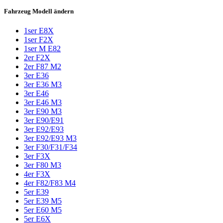
Fahrzeug Modell ändern
1ser E8X
1ser F2X
1ser M E82
2er F2X
2er F87 M2
3er E36
3er E36 M3
3er E46
3er E46 M3
3er E90 M3
3er E90/E91
3er E92/E93
3er E92/E93 M3
3er F30/F31/F34
3er F3X
3er F80 M3
4er F3X
4er F82/F83 M4
5er E39
5er E39 M5
5er E60 M5
5er E6X