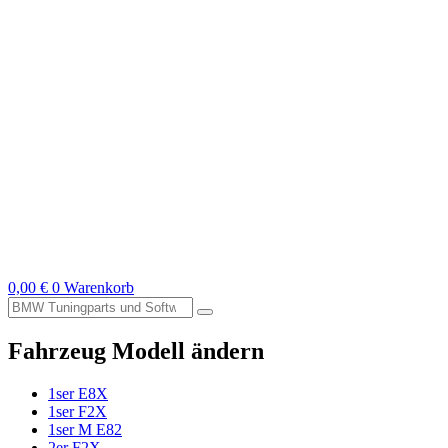
0,00
€
0
Warenkorb
Suche
nach:
Fahrzeug Modell ändern
1ser E8X
1ser F2X
1ser M E82
2er F2X