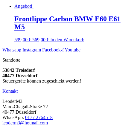
Angebot!
Frontlippe Carbon BMW E60 E61
M5
Ursprünglicher
Aktueller
599,00
€
569,00
€
In den Warenkorb
Preis
Preis
Whatsapp
Instagram
Facebook-f
Youtube
war:
ist:
599,00 €
569,00 €.
Standorte
53842 Troisdorf
40477 Düsseldorf
Steuergeräte können zugeschickt werden!
Kontakt
LeoderM3
Marc-Chagall-Straße 72
40477 Düsseldorf
WhatsApp:
0177 2764518
leoderm3@hotmail.com