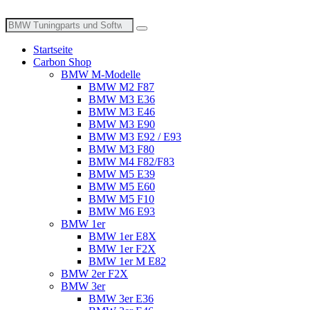
Zum
Inhalt
Suche
wechseln
nach:
Startseite
Carbon Shop
BMW M-Modelle
BMW M2 F87
BMW M3 E36
BMW M3 E46
BMW M3 E90
BMW M3 E92 / E93
BMW M3 F80
BMW M4 F82/F83
BMW M5 E39
BMW M5 E60
BMW M5 F10
BMW M6 E93
BMW 1er
BMW 1er E8X
BMW 1er F2X
BMW 1er M E82
BMW 2er F2X
BMW 3er
BMW 3er E36