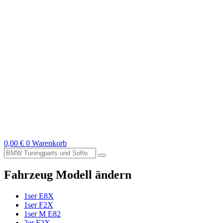
0,00
€
0
Warenkorb
Suche
nach:
Fahrzeug Modell ändern
1ser E8X
1ser F2X
1ser M E82
2er F2X