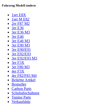
Fahrzeug Modell ändern
1ser E8X
1ser M E82
2er F87 M2
3er E36
3er E36 M3
3er E46
3er E46 M3
3er E90 M3
3er E90/E91
3er E92/E93
3er E92/E93 M3
3er F3X
3er F80 M3
4er F3X
4er F82/F83 M4
Beliebte Artikel
Bestseller
Carbon Parts
Schubabschaltung
Tuning Parts
Verkaufshits​