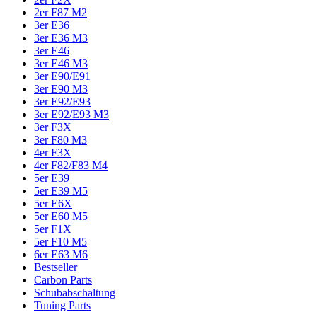
2er F87 M2
3er E36
3er E36 M3
3er E46
3er E46 M3
3er E90/E91
3er E90 M3
3er E92/E93
3er E92/E93 M3
3er F3X
3er F80 M3
4er F3X
4er F82/F83 M4
5er E39
5er E39 M5
5er E6X
5er E60 M5
5er F1X
5er F10 M5
6er E63 M6
Bestseller
Carbon Parts
Schubabschaltung
Tuning Parts