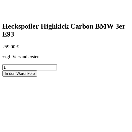
Heckspoiler Highkick Carbon BMW 3er
E93
259,00
€
zzgl. Versandkosten
Heckspoiler
Highkick
In den Warenkorb
Carbon
BMW
3er
E93
Menge