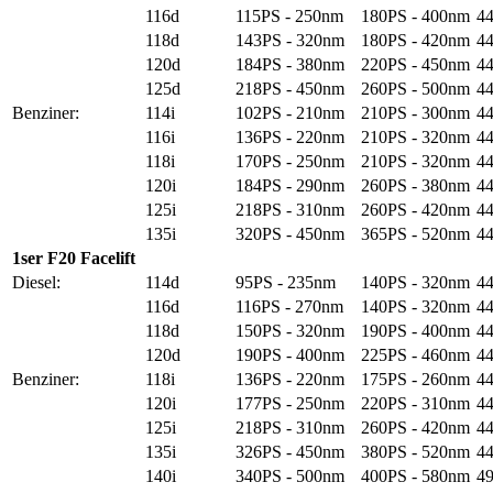
116d
115PS - 250nm
180PS - 400nm
44
118d
143PS - 320nm
180PS - 420nm
44
120d
184PS - 380nm
220PS - 450nm
44
125d
218PS - 450nm
260PS - 500nm
44
Benziner:
114i
102PS - 210nm
210PS - 300nm
44
116i
136PS - 220nm
210PS - 320nm
44
118i
170PS - 250nm
210PS - 320nm
44
120i
184PS - 290nm
260PS - 380nm
44
125i
218PS - 310nm
260PS - 420nm
44
135i
320PS - 450nm
365PS - 520nm
44
1ser F20 Facelift
Diesel:
114d
95PS - 235nm
140PS - 320nm
44
116d
116PS - 270nm
140PS - 320nm
44
118d
150PS - 320nm
190PS - 400nm
44
120d
190PS - 400nm
225PS - 460nm
44
Benziner:
118i
136PS - 220nm
175PS - 260nm
44
120i
177PS - 250nm
220PS - 310nm
44
125i
218PS - 310nm
260PS - 420nm
44
135i
326PS - 450nm
380PS - 520nm
44
140i
340PS - 500nm
400PS - 580nm
49