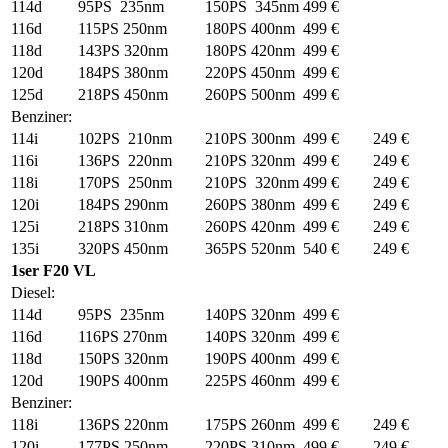
114d
95PS 235nm
150PS 345nm
499 €
116d
115PS 250nm
180PS 400nm
499 €
118d
143PS 320nm
180PS 420nm
499 €
120d
184PS 380nm
220PS 450nm
499 €
125d
218PS 450nm
260PS 500nm
499 €
Benziner:
114i
102PS 210nm
210PS 300nm
499 €
249 €
116i
136PS 220nm
210PS 320nm
499 €
249 €
118i
170PS 250nm
210PS 320nm
499 €
249 €
120i
184PS 290nm
260PS 380nm
499 €
249 €
125i
218PS 310nm
260PS 420nm
499 €
249 €
135i
320PS 450nm
365PS 520nm
540 €
249 €
1ser F20 VL
Diesel:
114d
95PS 235nm
140PS 320nm
499 €
116d
116PS 270nm
140PS 320nm
499 €
118d
150PS 320nm
190PS 400nm
499 €
120d
190PS 400nm
225PS 460nm
499 €
Benziner:
118i
136PS 220nm
175PS 260nm
499 €
249 €
120i
177PS 250nm
220PS 310nm
499 €
249 €