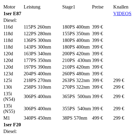
Motor
Leistung
Stage1
Preise
Knallen
1ser E87
VIDEOS
Diesel:
116d
115PS 260nm
180PS 400nm
399 €
118d
122PS 280nm
155PS 350nm
399 €
118d
136PS 300nm
180PS 400nm
399 €
118d
143PS 300nm
180PS 400nm
399 €
120d
163PS 340nm
200PS 420nm
399 €
120d
177PS 350nm
210PS 430nm
399 €
120d
197PS 390nm
210PS 420nm
399 €
123d
204PS 400nm
260PS 480nm
399 €
125i
218PS 270nm
263PS 322nm
399 €
299 €
130i
258PS 310nm
270PS 322nm
399 €
299 €
135i
306PS 400nm
365PS 500nm
399 €
299 €
(N54)
135i
306PS 400nm
355PS 540nm
399 €
299 €
(N55)
M1
340PS 450nm
38PS 570nm
499 €
299 €
1ser F20
Diesel: