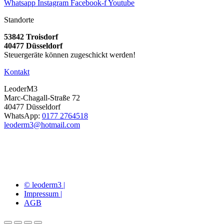
Whatsapp
Instagram
Facebook-f
Youtube
Standorte
53842 Troisdorf
40477 Düsseldorf
Steuergeräte können zugeschickt werden!
Kontakt
LeoderM3
Marc-Chagall-Straße 72
40477 Düsseldorf
WhatsApp:
0177 2764518
leoderm3@hotmail.com
© leoderm3 |
Impressum |
AGB