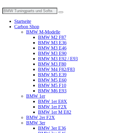
Zum
Inhalt
Suche
wechseln
nach:
Startseite
Carbon Shop
BMW M-Modelle
BMW M2 F87
BMW M3 E36
BMW M3 E46
BMW M3 E90
BMW M3 E92 / E93
BMW M3 F80
BMW M4 F82/F83
BMW M5 E39
BMW M5 E60
BMW M5 F10
BMW M6 E93
BMW 1er
BMW 1er E8X
BMW 1er F2X
BMW 1er M E82
BMW 2er F2X
BMW 3er
BMW 3er E36