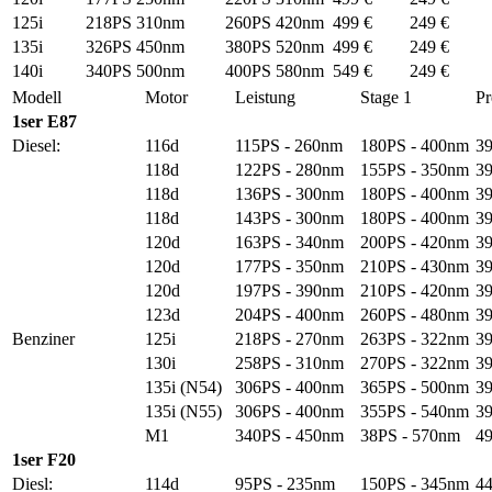
125i
218PS 310nm
260PS 420nm
499 €
249 €
135i
326PS 450nm
380PS 520nm
499 €
249 €
140i
340PS 500nm
400PS 580nm
549 €
249 €
Modell
Motor
Leistung
Stage 1
Pr
1ser E87
Diesel:
116d
115PS - 260nm
180PS - 400nm
39
118d
122PS - 280nm
155PS - 350nm
39
118d
136PS - 300nm
180PS - 400nm
39
118d
143PS - 300nm
180PS - 400nm
39
120d
163PS - 340nm
200PS - 420nm
39
120d
177PS - 350nm
210PS - 430nm
39
120d
197PS - 390nm
210PS - 420nm
39
123d
204PS - 400nm
260PS - 480nm
39
Benziner
125i
218PS - 270nm
263PS - 322nm
39
130i
258PS - 310nm
270PS - 322nm
39
135i (N54)
306PS - 400nm
365PS - 500nm
39
135i (N55)
306PS - 400nm
355PS - 540nm
39
M1
340PS - 450nm
38PS - 570nm
49
1ser F20
Diesl:
114d
95PS - 235nm
150PS - 345nm
44