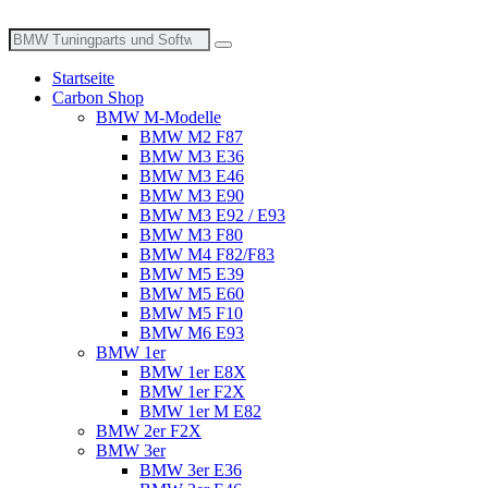
Zum
Inhalt
Suche
wechseln
nach:
Startseite
Carbon Shop
BMW M-Modelle
BMW M2 F87
BMW M3 E36
BMW M3 E46
BMW M3 E90
BMW M3 E92 / E93
BMW M3 F80
BMW M4 F82/F83
BMW M5 E39
BMW M5 E60
BMW M5 F10
BMW M6 E93
BMW 1er
BMW 1er E8X
BMW 1er F2X
BMW 1er M E82
BMW 2er F2X
BMW 3er
BMW 3er E36