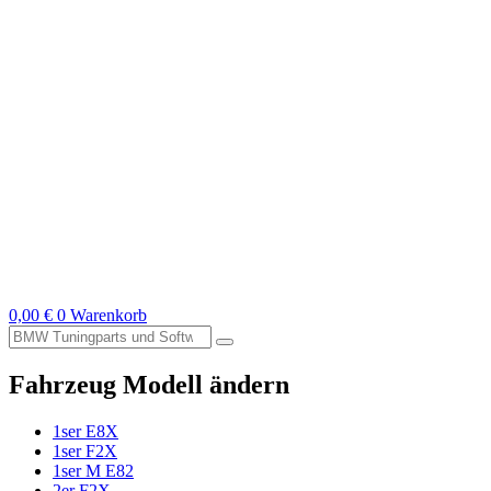
0,00
€
0
Warenkorb
Suche
nach:
Fahrzeug Modell ändern
1ser E8X
1ser F2X
1ser M E82
2er F2X