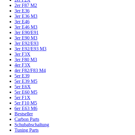
2er F87 M2
3er E36
3er E36 M3
3er E46
3er E46 M3
3er E90/E91
3er E90 M3
3er E92/E93
3er E92/E93 M3
3er F3X
3er F80 M3
4er F3X
4er F82/F83 M4
5er E39
5er E39 M5
5er E6X
5er E60 M5
5er F1X
5er F10 M5
6er E63 M6
Bestseller
Carbon Parts
Schubabschaltung
Tuning Parts