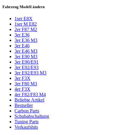
Fahrzeug Modell ändern
1ser E8X
1ser M E82
2er F87 M2
3er E36
3er E36 M3
3er E46
3er E46 M3
3er E90 M3
3er E90/E91
3er E92/E93
3er E92/E93 M3
3er F3X
3er F80 M3
4er F3X
4er F82/F83 M4
Beliebte Artikel
Bestseller
Carbon Parts
Schubabschaltung
Tuning Parts
Verkaufshits​