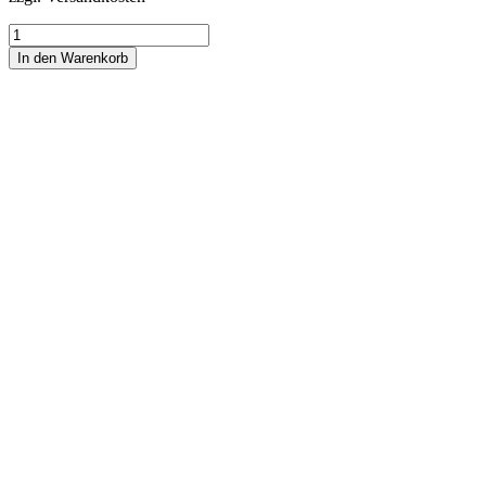
Heckspoiler
BMW
In den Warenkorb
GTS
Spoiler
Carbon
E90
E92
M3
GTS
E82
1M
Menge