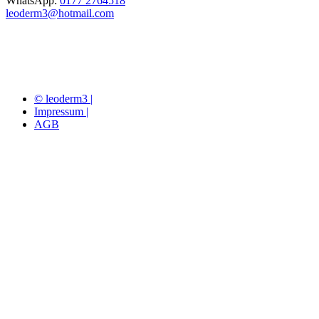
WhatsApp:
0177 2764518
leoderm3@hotmail.com
© leoderm3 |
Impressum |
AGB