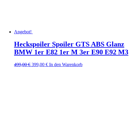
Angebot!
Heckspoiler Spoiler GTS ABS Glanz
BMW 1er E82 1er M 3er E90 E92 M3
Ursprünglicher
Aktueller
499,00
€
399,00
€
In den Warenkorb
Preis
Preis
war:
ist:
499,00 €
399,00 €.