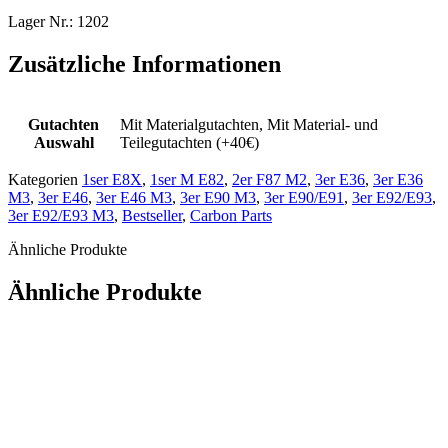
Lager Nr.: 1202
Zusätzliche Informationen
Gutachten
Mit Materialgutachten, Mit Material- und
Auswahl
Teilegutachten (+40€)
Kategorien
1ser E8X
,
1ser M E82
,
2er F87 M2
,
3er E36
,
3er E36
M3
,
3er E46
,
3er E46 M3
,
3er E90 M3
,
3er E90/E91
,
3er E92/E93
,
3er E92/E93 M3
,
Bestseller
,
Carbon Parts
Ähnliche Produkte
Ähnliche Produkte